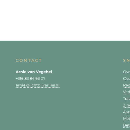
CONTACT
S
Arnie van Vegchel
Ove
+316 83 84 93 07
Ove
arnie@lichtbijverlies.nl
Rec
Ver
Tr
Zin
Aa
Met
Bet