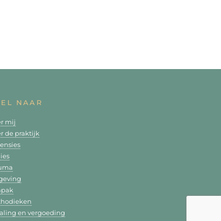
NEL NAAR
r mij
r de praktijk
ensies
lies
auma
geving
npak
hodieken
aling en vergoeding