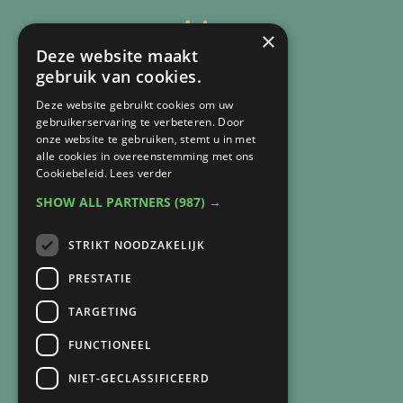
×
Deze website maakt
gebruik van cookies.
Deze website gebruikt cookies om uw
gebruikerservaring te verbeteren. Door
onze website te gebruiken, stemt u in met
alle cookies in overeenstemming met ons
Cookiebeleid.
Lees verder
CONTACT
SHOW ALL PARTNERS
(987) →
Arnie van Vegchel
+316 83 84 93 07
STRIKT NOODZAKELIJK
arnie@lichtbijverlies.nl
PRESTATIE
SNEL NAAR
TARGETING
Over mij
FUNCTIONEEL
Over de praktijk
NIET-GECLASSIFICEERD
Recensies