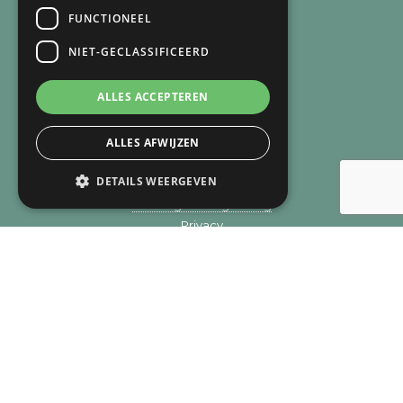
SNEL NAAR
FUNCTIONEEL
Over mij
NIET-GECLASSIFICEERD
Over de praktijk
Recensies
ALLES ACCEPTEREN
Verlies
Trauma
ALLES AFWIJZEN
Zingeving
Aanpak
DETAILS WEERGEVEN
Methodieken
Betaling en vergoeding
Privacy
Cookie overzicht
Contact
© Copyright 2019 - 2026
Licht bij verlies
· Alle rechten
voorbehouden
Ontwikkeling door
Probu