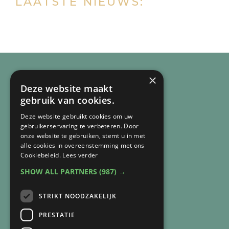
LAATSTE NIEUWS:
website
×
Deze website maakt
gebruik van cookies.
Deze website gebruikt cookies om uw
gebruikerservaring te verbeteren. Door
onze website te gebruiken, stemt u in met
alle cookies in overeenstemming met ons
Cookiebeleid.
Lees verder
SHOW ALL PARTNERS
(987) →
CONTACT
STRIKT NOODZAKELIJK
Arnie van Vegchel
+316 83 84 93 07
PRESTATIE
arnie@lichtbijverlies.nl