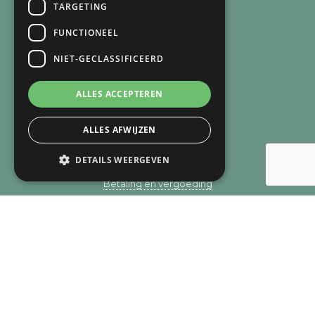
TARGETING
SNEL NAAR
FUNCTIONEEL
Over mij
NIET-GECLASSIFICEERD
Over de praktijk
Recensies
ALLES ACCEPTEREN
Verlies
Trauma
ALLES AFWIJZEN
Zingeving
Aanpak
DETAILS WEERGEVEN
Methodieken
Betaling en vergoeding
Privacy
Cookie overzicht
Contact
© Copyright 2019 - 2026
Licht bij verlies
· Alle rechten
voorbehouden