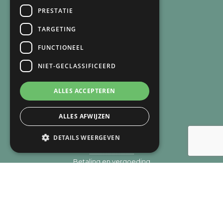
Arnie van Vegchel
PRESTATIE
+316 83 84 93 07
arnie@lichtbijverlies.nl
TARGETING
FUNCTIONEEL
SNEL NAAR
NIET-GECLASSIFICEERD
Over mij
Over de praktijk
ALLES ACCEPTEREN
Recensies
Verlies
Trauma
ALLES AFWIJZEN
Zingeving
DETAILS WEERGEVEN
Aanpak
Methodieken
Betaling en vergoeding
Privacy
Cookie overzicht
Contact