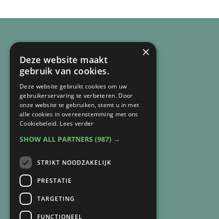
×
Deze website maakt
gebruik van cookies.
Deze website gebruikt cookies om uw
gebruikerservaring te verbeteren. Door
onze website te gebruiken, stemt u in met
alle cookies in overeenstemming met ons
Cookiebeleid.
Lees verder
SHOW ALL PARTNERS
(987) →
CONTACT
Arnie van Vegchel
STRIKT NOODZAKELIJK
+316 83 84 93 07
PRESTATIE
arnie@lichtbijverlies.nl
TARGETING
SNEL NAAR
FUNCTIONEEL