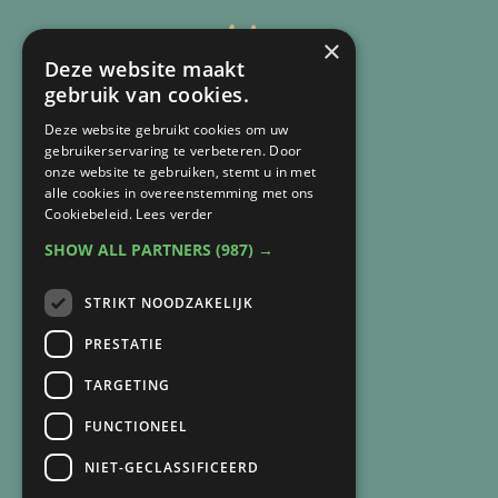
×
Deze website maakt
gebruik van cookies.
Deze website gebruikt cookies om uw
gebruikerservaring te verbeteren. Door
onze website te gebruiken, stemt u in met
alle cookies in overeenstemming met ons
Cookiebeleid.
Lees verder
CONTACT
SHOW ALL PARTNERS
(987) →
Arnie van Vegchel
+316 83 84 93 07
STRIKT NOODZAKELIJK
arnie@lichtbijverlies.nl
PRESTATIE
SNEL NAAR
TARGETING
Over mij
FUNCTIONEEL
Over de praktijk
NIET-GECLASSIFICEERD
Recensies