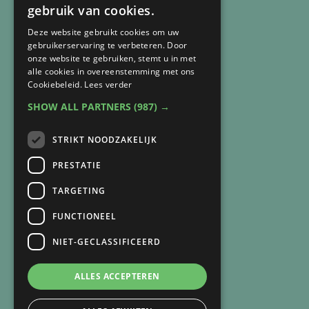
gebruik van cookies.
Deze website gebruikt cookies om uw
gebruikerservaring te verbeteren. Door
onze website te gebruiken, stemt u in met
alle cookies in overeenstemming met ons
CONTACT
Cookiebeleid.
Lees verder
SHOW ALL PARTNERS
(987) →
Arnie van Vegchel
+316 83 84 93 07
arnie@lichtbijverlies.nl
STRIKT NOODZAKELIJK
PRESTATIE
SNEL NAAR
TARGETING
Over mij
Over de praktijk
FUNCTIONEEL
Recensies
NIET-GECLASSIFICEERD
Verlies
Trauma
ALLES ACCEPTEREN
Zingeving
Aanpak