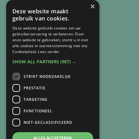
×
Deze website maakt
gebruik van cookies.
Deze website gebruikt cookies om uw
gebruikerservaring te verbeteren. Door
onze website te gebruiken, stemt u in met
alle cookies in overeenstemming met ons
Cookiebeleid.
Lees verder
CONTACT
SHOW ALL PARTNERS
(987) →
Arnie van Vegchel
+316 83 84 93 07
STRIKT NOODZAKELIJK
arnie@lichtbijverlies.nl
PRESTATIE
SNEL NAAR
TARGETING
Over mij
FUNCTIONEEL
Over de praktijk
Recensies
NIET-GECLASSIFICEERD
Verlies
Trauma
ALLES ACCEPTEREN