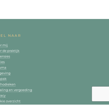
NEL NAAR
r mij
r de praktijk
ensies
lies
auma
geving
npak
hodieken
aling en vergoeding
vacy
kie overzicht
tact