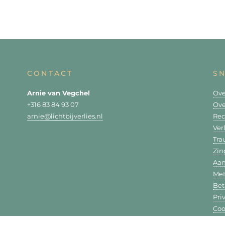
CONTACT
S
Arnie van Vegchel
Ove
+316 83 84 93 07
Ove
arnie@lichtbijverlies.nl
Rec
Ver
Tr
Zin
Aa
Met
Bet
Pri
Coo
Con