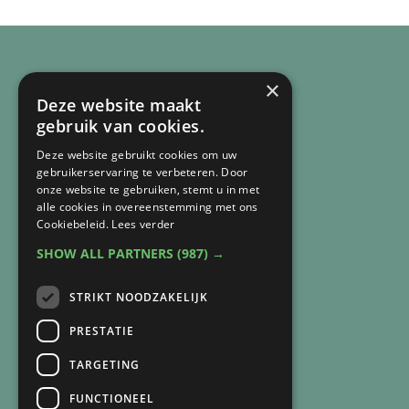
×
Deze website maakt
gebruik van cookies.
Deze website gebruikt cookies om uw
gebruikerservaring te verbeteren. Door
onze website te gebruiken, stemt u in met
alle cookies in overeenstemming met ons
Cookiebeleid.
Lees verder
CONTACT
SHOW ALL PARTNERS
(987) →
Arnie van Vegchel
STRIKT NOODZAKELIJK
+316 83 84 93 07
arnie@lichtbijverlies.nl
PRESTATIE
TARGETING
SNEL NAAR
FUNCTIONEEL