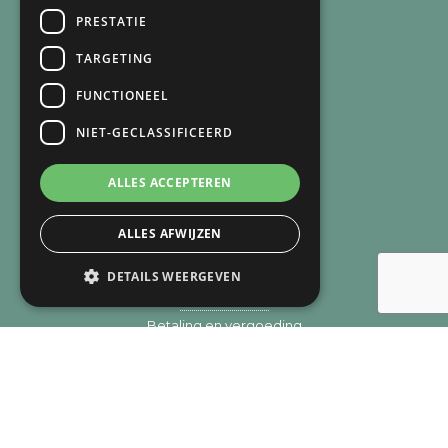
Arnie van Vegchel
PRESTATIE
+316 83 84 93 07
arnie@lichtbijverlies.nl
TARGETING
FUNCTIONEEL
SNEL NAAR
NIET-GECLASSIFICEERD
Over mij
Over de praktijk
ALLES ACCEPTEREN
Recensies
Verlies
Trauma
ALLES AFWIJZEN
Zingeving
DETAILS WEERGEVEN
Aanpak
Methodieken
Betaling en vergoeding
Privacy
Cookie overzicht
Contact